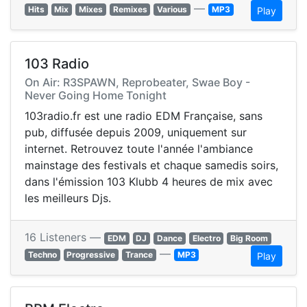
—
Hits
Mix
Mixes
Remixes
Various
MP3
Play
103 Radio
On Air: R3SPAWN, Reprobeater, Swae Boy -
Never Going Home Tonight
103radio.fr est une radio EDM Française, sans
pub, diffusée depuis 2009, uniquement sur
internet. Retrouvez toute l'année l'ambiance
mainstage des festivals et chaque samedis soirs,
dans l'émission 103 Klubb 4 heures de mix avec
les meilleurs Djs.
16 Listeners —
EDM
DJ
Dance
Electro
Big Room
—
Techno
Progressive
Trance
MP3
Play