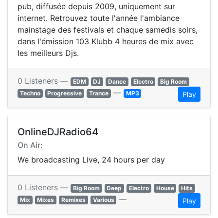
pub, diffusée depuis 2009, uniquement sur
internet. Retrouvez toute l'année l'ambiance
mainstage des festivals et chaque samedis soirs,
dans l'émission 103 Klubb 4 heures de mix avec
les meilleurs Djs.
0 Listeners —
EDM
DJ
Dance
Electro
Big Room
—
Techno
Progressive
Trance
MP3
Play
OnlineDJRadio64
On Air:
We broadcasting Live, 24 hours per day
0 Listeners —
Big Room
Deep
Electro
House
Hits
—
Mix
Mixes
Remixes
Various
Play