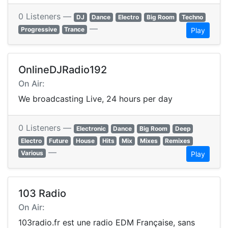
0 Listeners —
DJ
Dance
Electro
Big Room
Techno
—
Progressive
Trance
Play
OnlineDJRadio192
On Air:
We broadcasting Live, 24 hours per day
0 Listeners —
Electronic
Dance
Big Room
Deep
Electro
Future
House
Hits
Mix
Mixes
Remixes
—
Various
Play
103 Radio
On Air:
103radio.fr est une radio EDM Française, sans