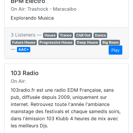
BPM Electro
On Air: Trashock - Maracaibo
Explorando Musica
3 Listeners —
House
Trance
Chill Out
Dance
Future House
Progressive House
Deep House
Big Room
—
AAC+
Play
103 Radio
On Air:
103radio.fr est une radio EDM Française, sans
pub, diffusée depuis 2009, uniquement sur
internet. Retrouvez toute l'année l'ambiance
mainstage des festivals et chaque samedis soirs,
dans l'émission 103 Klubb 4 heures de mix avec
les meilleurs Djs.