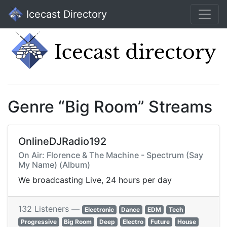
Icecast Directory
Genre “Big Room” Streams
OnlineDJRadio192
On Air: Florence & The Machine - Spectrum (Say
My Name) (Album)
We broadcasting Live, 24 hours per day
132 Listeners —
Electronic
Dance
EDM
Tech
Progressive
Big Room
Deep
Electro
Future
House