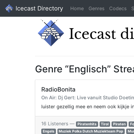
Icecast Directory
Home
Genres
Codecs
S
Genre “Englisch” Str
RadioBonita
On Air: Dj Gert: Live vanuit Studio Do
luister gezellig mee en neem ook kijkje i
16 Listeners —
Piratenhits
Tirol
Piraten
Fo
Engels
Muziek Polka Dutch Muziekteam Pop
Mus