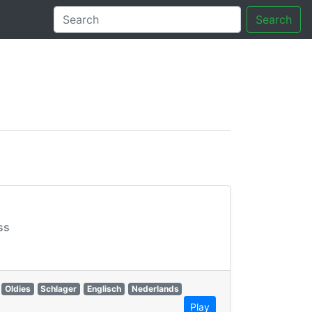
Search
tory
ss
Oldies
Schlager
Englisch
Nederlands
Play