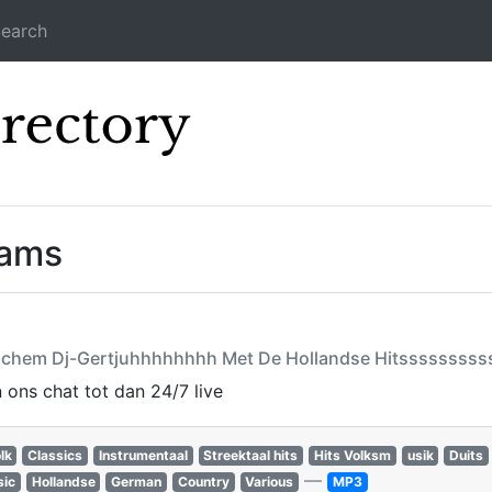
earch
Icecast Direc
eams
etinchem Dj-Gertjuhhhhhhhh Met De Hollandse Hitsssssssss
n ons chat tot dan 24/7 live
lk
Classics
Instrumentaal
Streektaal hits
Hits Volksm
usik
Duits
—
ic
Hollandse
German
Country
Various
MP3